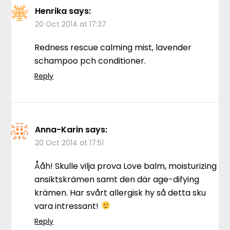
Henrika
says:
20 Oct 2014 at 17:37
Redness rescue calming mist, lavender
schampoo pch conditioner.
Reply
Anna-Karin
says:
20 Oct 2014 at 17:51
Ååh! Skulle vilja prova Love balm, moisturizing
ansiktskrämen samt den där age-difying
krämen. Har svårt allergisk hy så detta sku
vara intressant!
Reply