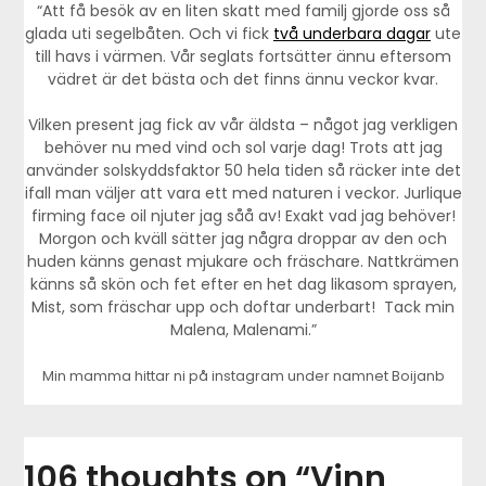
“Att få besök av en liten skatt med familj gjorde oss så
glada uti segelbåten. Och vi fick
två underbara dagar
ute
till havs i värmen. Vår seglats fortsätter ännu eftersom
vädret är det bästa och det finns ännu veckor kvar.
Vilken present jag fick av vår äldsta – något jag verkligen
behöver nu med vind och sol varje dag! Trots att jag
använder solskyddsfaktor 50 hela tiden så räcker inte det
ifall man väljer att vara ett med naturen i veckor. Jurlique
firming face oil njuter jag såå av! Exakt vad jag behöver!
Morgon och kväll sätter jag några droppar av den och
huden känns genast mjukare och fräschare. Nattkrämen
känns så skön och fet efter en het dag likasom sprayen,
Mist, som fräschar upp och doftar underbart! Tack min
Malena, Malenami.”
Min mamma hittar ni på instagram under namnet Boijanb
106 thoughts on “
Vinn