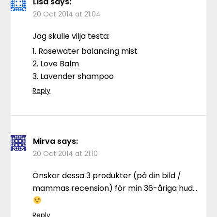
Lisa
says:
20 Oct 2014 at 21:04
Jag skulle vilja testa:
1. Rosewater balancing mist
2. Love Balm
3. Lavender shampoo
Reply
Mirva
says:
20 Oct 2014 at 21:10
Önskar dessa 3 produkter (på din bild /
mammas recension) för min 36-åriga hud…
Reply