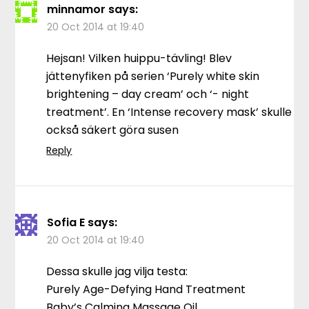
minnamor
says:
20 Oct 2014 at 19:40
Hejsan! Vilken huippu-tävling! Blev
jättenyfiken på serien ‘Purely white skin
brightening – day cream’ och ‘- night
treatment’. En ‘Intense recovery mask’ skulle
också säkert göra susen
Reply
Sofia E
says:
20 Oct 2014 at 19:40
Dessa skulle jag vilja testa:
Purely Age-Defying Hand Treatment
Baby’s Calming Massage Oil