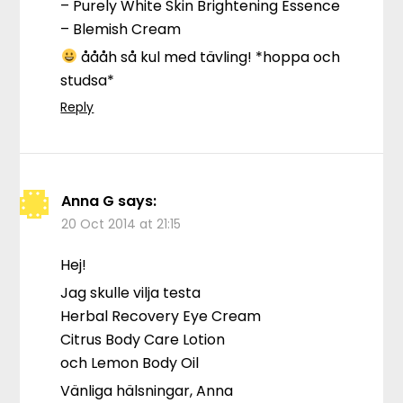
– Purely White Skin Brightening Essence
– Blemish Cream
åååh så kul med tävling! *hoppa och
studsa*
Reply
Anna G
says:
20 Oct 2014 at 21:15
Hej!
Jag skulle vilja testa
Herbal Recovery Eye Cream
Citrus Body Care Lotion
och Lemon Body Oil
Vänliga hälsningar, Anna