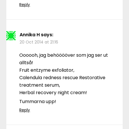
Reply
Annika H
says:
20 Oct 2014 at 21:16
Oooooh, jag behööööver som jag ser ut
alltså!
Fruit entzyme exfoliator,
Calendula redness rescue Restorative
treatment serum,
Herbal recovery night cream!
Tummarna upp!
Reply