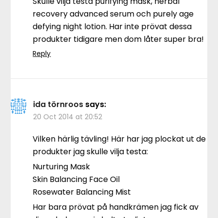
Skulle vilja testa purifying mask, herbal
recovery advanced serum och purely age
defying night lotion. Har inte prövat dessa
produkter tidigare men dom låter super bra!
Reply
ida törnroos
says:
20 Oct 2014 at 20:52
Vilken härlig tävling! Här har jag plockat ut de
produkter jag skulle vilja testa:
Nurturing Mask
Skin Balancing Face Oil
Rosewater Balancing Mist
Har bara prövat på handkrämen jag fick av