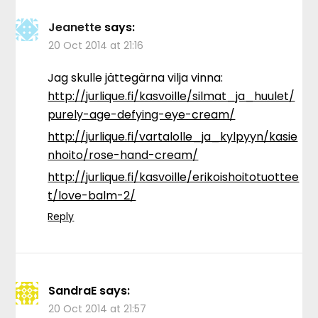
Jeanette
says:
20 Oct 2014 at 21:16
Jag skulle jättegärna vilja vinna:
http://jurlique.fi/kasvoille/silmat_ja_huulet/
purely-age-defying-eye-cream/
http://jurlique.fi/vartalolle_ja_kylpyyn/kasie
nhoito/rose-hand-cream/
http://jurlique.fi/kasvoille/erikoishoitotuottee
t/love-balm-2/
Reply
SandraE
says:
20 Oct 2014 at 21:57