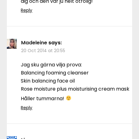
dig och den var ju helt otrolig!
Reply
Madeleine
says:
20 Oct 2014 at 20:55
Jag sku gärna vilja prova:
Balancing foaming cleanser
Skin balancing face oil
Rose moisture plus moisturising cream mask
Håller tummarna!
Reply