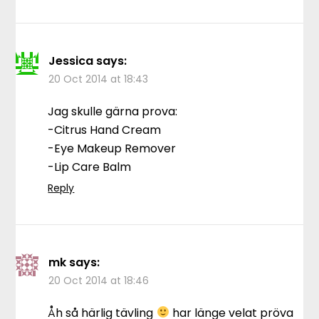
Jessica
says:
20 Oct 2014 at 18:43
Jag skulle gärna prova:
-Citrus Hand Cream
-Eye Makeup Remover
-Lip Care Balm
Reply
mk
says:
20 Oct 2014 at 18:46
Åh så härlig tävling
har länge velat pröva