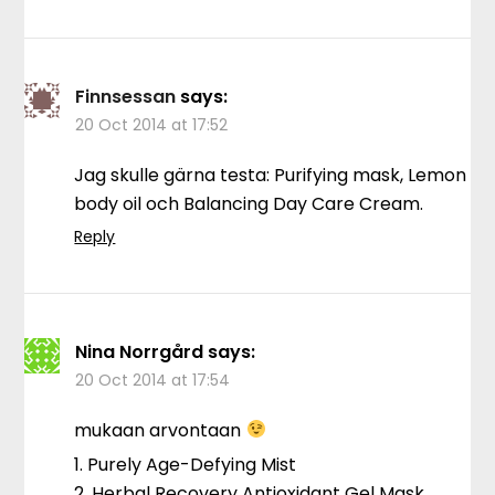
Finnsessan
says:
20 Oct 2014 at 17:52
Jag skulle gärna testa: Purifying mask, Lemon
body oil och Balancing Day Care Cream.
Reply
Nina Norrgård
says:
20 Oct 2014 at 17:54
mukaan arvontaan
1. Purely Age-Defying Mist
2. Herbal Recovery Antioxidant Gel Mask