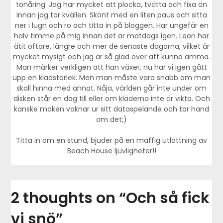
tonåring. Jag har mycket att plocka, tvätta och fixa än
innan jag tar kvällen. Skönt med en liten paus och sitta
ner i lugn och ro och titta in på bloggen. Har ungefär en
halv timme på mig innan det är matdags igen. Leon har
ätit oftare, längre och mer de senaste dagarna, vilket är
mycket mysigt och jag är så glad över att kunna amma.
Man märker verkligen att han växer, nu har vi igen gått
upp en klädstorlek. Men man måste vara snabb om man
skall hinna med annat. Nåja, världen går inte under om
disken står en dag till eller om kläderna inte är vikta. Och
kanske maken vaknar ur sitt dataspelande och tar hand
om det;)
Titta in om en stund, bjuder på en maffig utlottning av
Beach House ljuvligheter!!
2 thoughts on “
Och så fick
vi snö
”