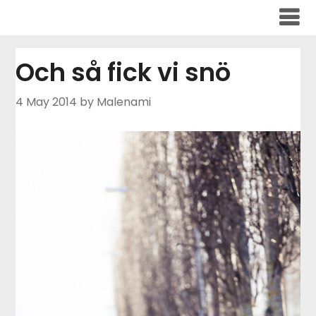
Skip
to
content
Och så fick vi snö
4 May 2014
by Malenami