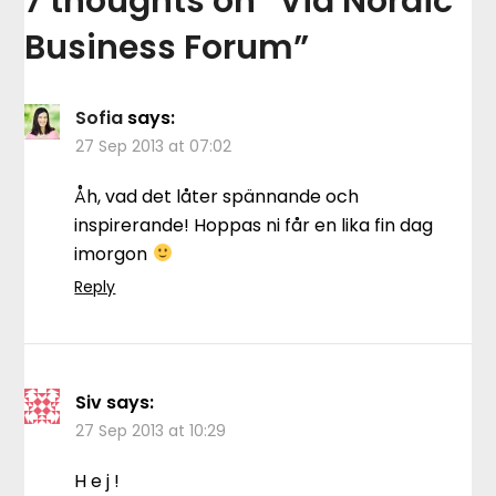
7 thoughts on “
Vid Nordic
Business Forum
”
Sofia
says:
27 Sep 2013 at 07:02
Åh, vad det låter spännande och
inspirerande! Hoppas ni får en lika fin dag
imorgon
Reply
Siv
says:
27 Sep 2013 at 10:29
H e j !