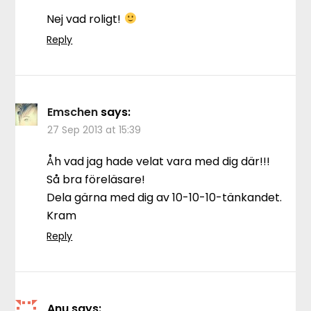
Nej vad roligt!
Reply
Emschen
says:
27 Sep 2013 at 15:39
Åh vad jag hade velat vara med dig där!!!
Så bra föreläsare!
Dela gärna med dig av 10-10-10-tänkandet.
Kram
Reply
Anu
says: