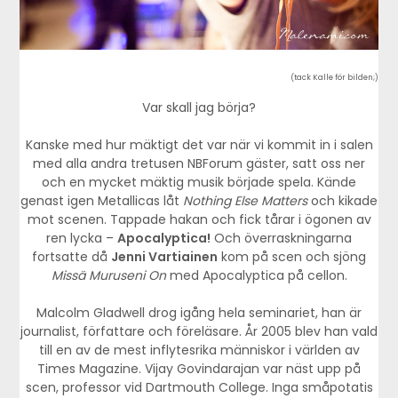
(tack Kalle för bilden;)
Var skall jag börja?
Kanske med hur mäktigt det var när vi kommit in i salen
med alla andra tretusen NBForum gäster, satt oss ner
och en mycket mäktig musik började spela. Kände
genast igen Metallicas låt
Nothing Else Matters
och kikade
mot scenen. Tappade hakan och fick tårar i ögonen av
ren lycka –
Apocalyptica!
Och överraskningarna
fortsatte då
Jenni Vartiainen
kom på scen och sjöng
Missä Muruseni On
med Apocalyptica på cellon.
Malcolm Gladwell drog igång hela seminariet, han är
journalist, författare och föreläsare. År 2005 blev han vald
till en av de mest inflytesrika människor i världen av
Times Magazine. Vijay Govindarajan var näst upp på
scen, professor vid Dartmouth College. Inga småpotatis