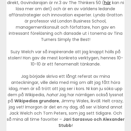
direkt, Govindarajan är nr.3 av The Thinkers 50 (
här
kan ni
läsa mer om det) och är en av världens ledande
affärsstrategier och innovation experter. Lynda Gratton
är professor vid London Business School,
managementkonsult och författare, hon gav en
intressant föreläsning och dansade ut i tonerna av Tina
Turners Simply the Best!
Suzy Welch var så inspirerande att jag knappt hölls på
stolen! Hon gav de mest konkreta verktygen, hennes 10-
10-10 är ett fenomenalt tänkande.
Jag började skriva ett långt referat av mina
anteckningar, ville dela med mig om allt jag fått höra
idag, men är så trött att jag ser i kors. Ni kan ju söka upp
dem på Wikipedia,
haha!
Jag har nämligen också lyssnat
på
Wikipedias grundare
, Jimmy Wales, ikväll. Helt crazy,
jag vet! Imorgon är det en ny dag, då ser vi bland annat
Jack Welch och Tom Peters, som jag sett tidigare. Och
så mina all time favoriter –
Jari Sarasvuo och Alexander
Stubb
!