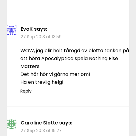
EvaK
says:
27 Sep 2013 at 13:59
WOW, jag blir helt tårögd av blotta tanken på
att höra Apocalyptica spela Nothing Else
Matters.
Det här hör vi gärna mer om!
Ha en trevlig helg!
Reply
Caroline Slotte
says:
27 Sep 2013 at 15:27