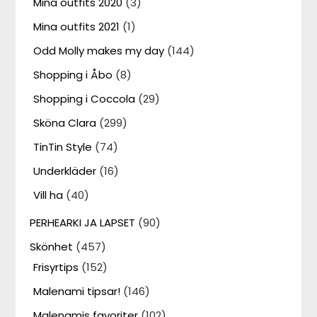
Mina outfits 2020
(3)
Mina outfits 2021
(1)
Odd Molly makes my day
(144)
Shopping i Åbo
(8)
Shopping i Coccola
(29)
Sköna Clara
(299)
TinTin Style
(74)
Underkläder
(16)
Vill ha
(40)
PERHEARKI JA LAPSET
(90)
Skönhet
(457)
Frisyrtips
(152)
Malenami tipsar!
(146)
Malenamis favoriter
(102)