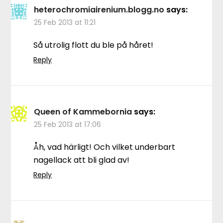
heterochromiairenium.blogg.no
says:
25 Feb 2013 at 11:21
Så utrolig flott du ble på håret!
Reply
Queen of Kammebornia
says:
25 Feb 2013 at 17:06
Åh, vad härligt! Och vilket underbart
nagellack att bli glad av!
Reply