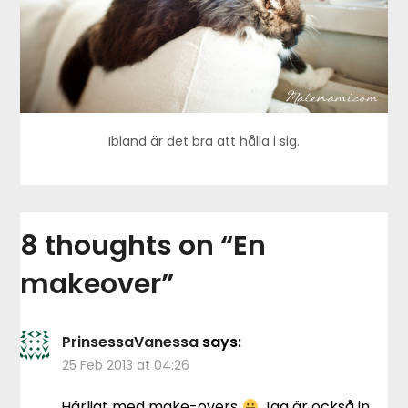
Ibland är det bra att hålla i sig.
8 thoughts on “
En
makeover
”
PrinsessaVanessa
says:
25 Feb 2013 at 04:26
Härligt med make-overs
Jag är också in