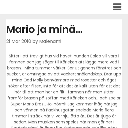
Skip
to
content
Mario ja minä…
21 Mar 2010
by Malenami
Sitter i ett trevligt hus vid havet, hunden Baloo vill vara i
famnen och jag säger till Kärleken att lägga mera ved i
brasan… Mina tummar värker. Ser ut genom fönstret och
suckar, är omringad av ett vackert snölandskap. Drar upp
mina Odd Molly benvärmare med rosetter och ögat
söker efter filten, inte för att det är kallt utan för att det
hör till att man har en filt i famnen när man sitter
framför brasan på soffan med Kärleken och… och spelar
Super Mario Bros… Jo, hörrni! Jag kommer ihåg när jag
och vännen på Packhusgatan spelade Mario flera
timmar i sträck när vi var sju, åtta år.. Det är tjugo år
sedan. Men musiken som spelas när man går ner i