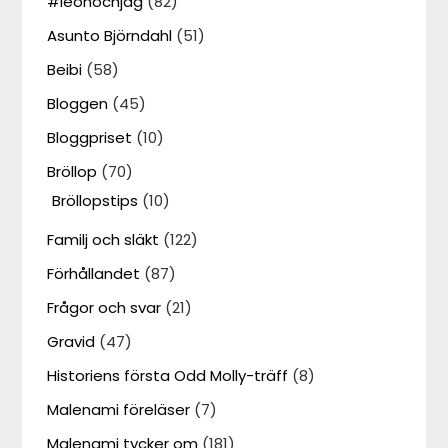
#leonochjag
(82)
Asunto Björndahl
(51)
Beibi
(58)
Bloggen
(45)
Bloggpriset
(10)
Bröllop
(70)
Bröllopstips
(10)
Familj och släkt
(122)
Förhållandet
(87)
Frågor och svar
(21)
Gravid
(47)
Historiens första Odd Molly-träff
(8)
Malenami föreläser
(7)
Malenami tycker om
(181)