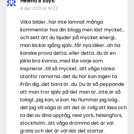
Helena B
says:
6 Apr 2013 at 19:23
Vilka bilder…har inte lämnat många
kommentar hos din blogg men läst mycket…
och sett att du bjuder på mycket energi…
man kickar igång själv…får nya idéer…ah ha
kanske prova detta…eller detta…du är en
jäkla bra kvinna…med lite varje som
insprierar…till så mycket…att våga tänka
utanför ramarna…det du har kan ingen ta
ifrån dig…det bara är…du. Du är så peppande
att man tror själv på det man är…inte är så
tokigt…jag kan, vi kan. Nu flummar jag iväg…
det jag vill säga är att det är rolig att läsa och
ta del av dina upptåg, new york, helsingfors,
stockholm…att våga drömma det är väl
gratis och det är väl där det startar.