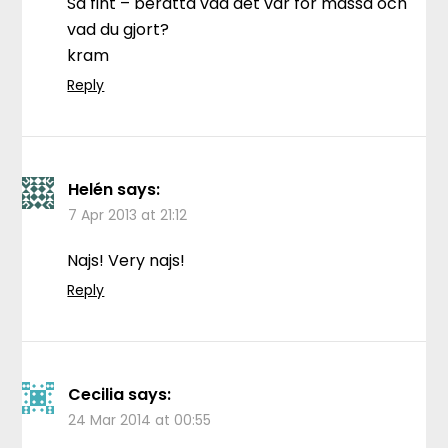
Så fint – berätta vad det var för mässa och
vad du gjort?
kram
Reply
Helén
says:
7 Apr 2013 at 21:12
Najs! Very najs!
Reply
Cecilia
says:
24 Mar 2014 at 00:55