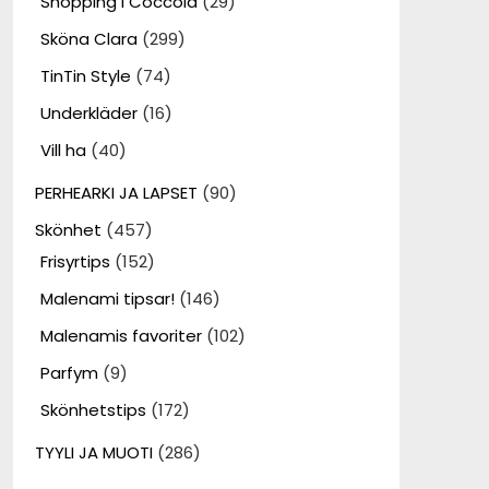
Shopping i Coccola
(29)
Sköna Clara
(299)
TinTin Style
(74)
Underkläder
(16)
Vill ha
(40)
PERHEARKI JA LAPSET
(90)
Skönhet
(457)
Frisyrtips
(152)
Malenami tipsar!
(146)
Malenamis favoriter
(102)
Parfym
(9)
Skönhetstips
(172)
TYYLI JA MUOTI
(286)