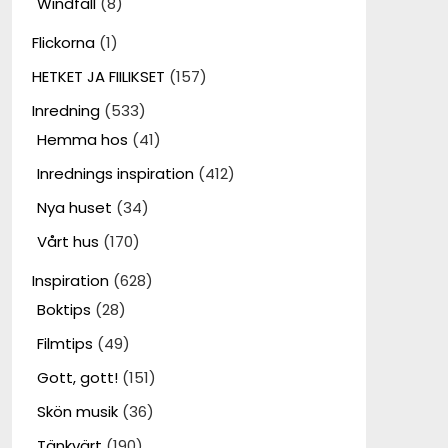
Windfall
(8)
Flickorna
(1)
HETKET JA FIILIKSET
(157)
Inredning
(533)
Hemma hos
(41)
Inrednings inspiration
(412)
Nya huset
(34)
Vårt hus
(170)
Inspiration
(628)
Boktips
(28)
Filmtips
(49)
Gott, gott!
(151)
Skön musik
(36)
Tänkvärt
(190)