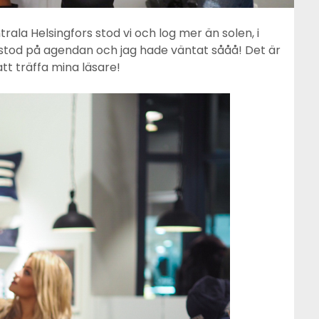
rala Helsingfors stod vi och log mer än solen, i
 stod på agendan och jag hade väntat sååå! Det är
t att träffa mina läsare!