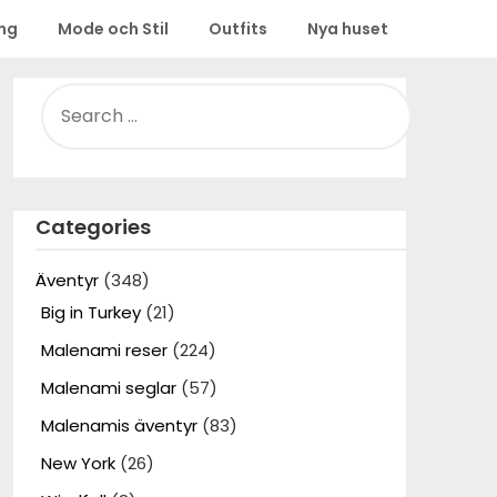
ing
Mode och Stil
Outfits
Nya huset
SEARCH
FOR:
Categories
Äventyr
(348)
Big in Turkey
(21)
Malenami reser
(224)
Malenami seglar
(57)
Malenamis äventyr
(83)
New York
(26)