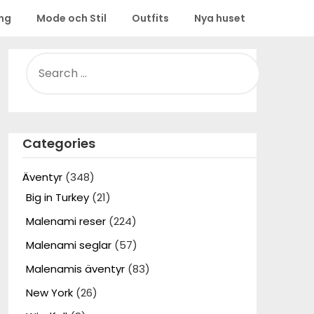
ing
Mode och Stil
Outfits
Nya huset
SEARCH
FOR:
Categories
Äventyr
(348)
Big in Turkey
(21)
Malenami reser
(224)
Malenami seglar
(57)
Malenamis äventyr
(83)
New York
(26)