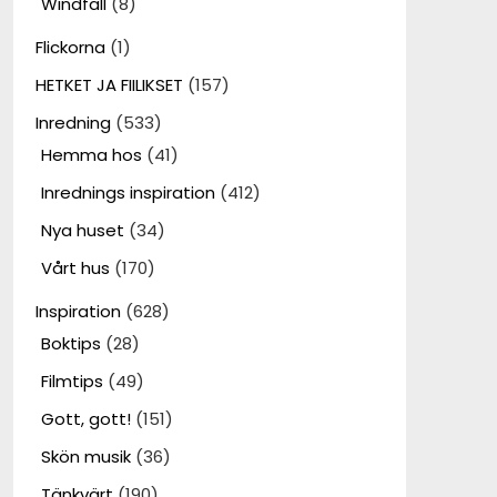
Windfall
(8)
Flickorna
(1)
HETKET JA FIILIKSET
(157)
Inredning
(533)
Hemma hos
(41)
Inrednings inspiration
(412)
Nya huset
(34)
Vårt hus
(170)
Inspiration
(628)
Boktips
(28)
Filmtips
(49)
Gott, gott!
(151)
Skön musik
(36)
Tänkvärt
(190)