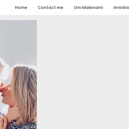
Home
Contact me
Om Malenami
Inredn