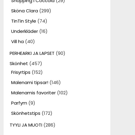
Shopping i Coccola
(29)
Sköna Clara
(299)
TinTin Style
(74)
Underkläder
(16)
Vill ha
(40)
PERHEARKI JA LAPSET
(90)
Skönhet
(457)
Frisyrtips
(152)
Malenami tipsar!
(146)
Malenamis favoriter
(102)
Parfym
(9)
Skönhetstips
(172)
TYYLI JA MUOTI
(286)