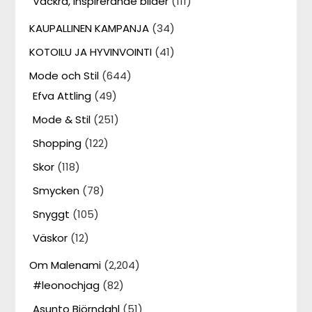
Vackra, inspirerande bilder
(111)
KAUPALLINEN KAMPANJA
(34)
KOTOILU JA HYVINVOINTI
(41)
Mode och Stil
(644)
Efva Attling
(49)
Mode & Stil
(251)
Shopping
(122)
Skor
(118)
Smycken
(78)
Snyggt
(105)
Väskor
(12)
Om Malenami
(2,204)
#leonochjag
(82)
Asunto Björndahl
(51)