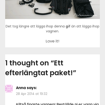
Det tog längre att lägga ihop denna
gif
än att lägga ihop
vagnen.
Love it!
1 thought on “
Ett
efterlängtat paket!
”
Anna
says:
28 Apr 2014 at 19:32
Alltså finaste vagnen! Beställde ni er vagn via