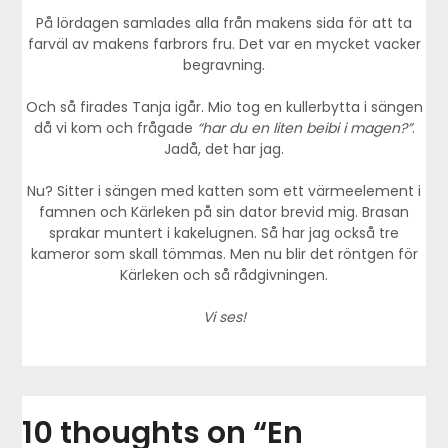
På lördagen samlades alla från makens sida för att ta
farväl av makens farbrors fru. Det var en mycket vacker
begravning.
Och så firades Tanja igår. Mio tog en kullerbytta i sängen
då vi kom och frågade
“har du en liten beibi i magen?”
.
Jadå, det har jag.
Nu? Sitter i sängen med katten som ett värmeelement i
famnen och Kärleken på sin dator brevid mig. Brasan
sprakar muntert i kakelugnen. Så har jag också tre
kameror som skall tömmas. Men nu blir det röntgen för
Kärleken och så rådgivningen.
Vi ses!
10 thoughts on “
En