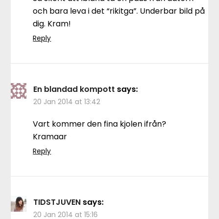
och bara leva i det “rikitga”. Underbar bild på
dig. Kram!
Reply
En blandad kompott
says:
20 Jan 2014 at 13:42
Vart kommer den fina kjolen ifrån?
Kramaar
Reply
TIDSTJUVEN
says:
20 Jan 2014 at 15:16