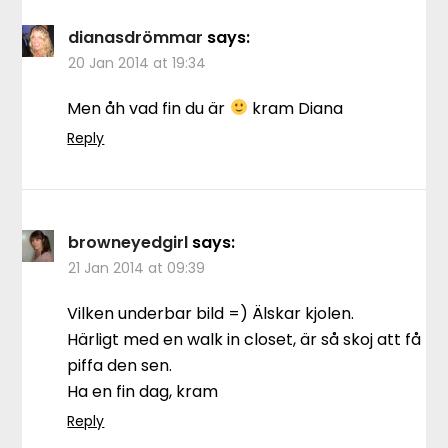
dianasdrömmar
says:
20 Jan 2014 at 19:34
Men åh vad fin du är
kram Diana
Reply
browneyedgirl
says:
21 Jan 2014 at 09:39
Vilken underbar bild =) Älskar kjolen.
Härligt med en walk in closet, är så skoj att få
piffa den sen.
Ha en fin dag, kram
Reply