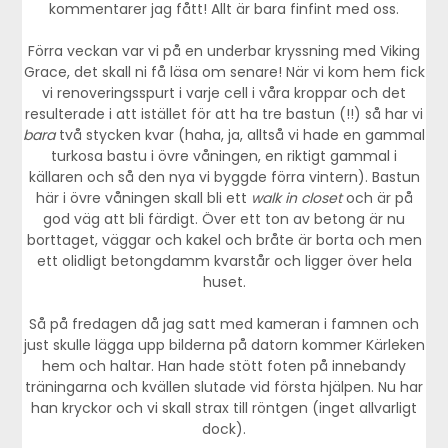
kommentarer jag fått! Allt är bara finfint med oss.
Förra veckan var vi på en underbar kryssning med Viking
Grace, det skall ni få läsa om senare! När vi kom hem fick
vi renoveringsspurt i varje cell i våra kroppar och det
resulterade i att istället för att ha tre bastun (!!) så har vi
bara
två stycken kvar (haha, ja, alltså vi hade en gammal
turkosa bastu i övre våningen, en riktigt gammal i
källaren och så den nya vi byggde förra vintern). Bastun
här i övre våningen skall bli ett
walk in closet
och är på
god väg att bli färdigt. Över ett ton av betong är nu
borttaget, väggar och kakel och bråte är borta och men
ett olidligt betongdamm kvarstår och ligger över hela
huset.
Så på fredagen då jag satt med kameran i famnen och
just skulle lägga upp bilderna på datorn kommer Kärleken
hem och haltar. Han hade stött foten på innebandy
träningarna och kvällen slutade vid första hjälpen. Nu har
han kryckor och vi skall strax till röntgen (inget allvarligt
dock).