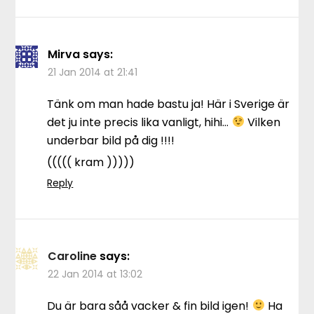
Mirva
says:
21 Jan 2014 at 21:41
Tänk om man hade bastu ja! Här i Sverige är
det ju inte precis lika vanligt, hihi…
Vilken
underbar bild på dig !!!!
((((( kram )))))
Reply
Caroline
says:
22 Jan 2014 at 13:02
Du är bara såå vacker & fin bild igen!
Ha