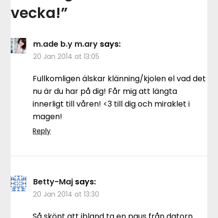
vecka!
”
m.ade b.y m.ary
says:
20 Jan 2014 at 13:05
Fullkomligen älskar klänning/kjolen el vad det
nu är du har på dig! Får mig att längta
innerligt till våren! <3 till dig och miraklet i
magen!
Reply
Betty-Maj
says:
20 Jan 2014 at 13:30
Så skönt att ibland ta en paus från datorn