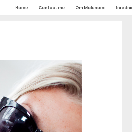
Home
Contact me
Om Malenami
Inredn