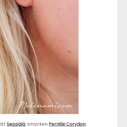
hatt
Seppälä
, smycken
Pernille Corydon
.