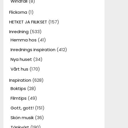
Windfall
(8)
Flickorna
(1)
HETKET JA FIILIKSET
(157)
Inredning
(533)
Hemma hos
(41)
Inrednings inspiration
(412)
Nya huset
(34)
Vårt hus
(170)
Inspiration
(628)
Boktips
(28)
Filmtips
(49)
Gott, gott!
(151)
Skön musik
(36)
Tänkvärt
(190)