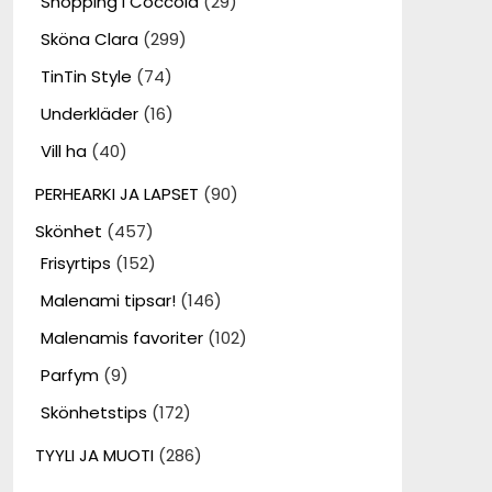
Shopping i Coccola
(29)
Sköna Clara
(299)
TinTin Style
(74)
Underkläder
(16)
Vill ha
(40)
PERHEARKI JA LAPSET
(90)
Skönhet
(457)
Frisyrtips
(152)
Malenami tipsar!
(146)
Malenamis favoriter
(102)
Parfym
(9)
Skönhetstips
(172)
TYYLI JA MUOTI
(286)