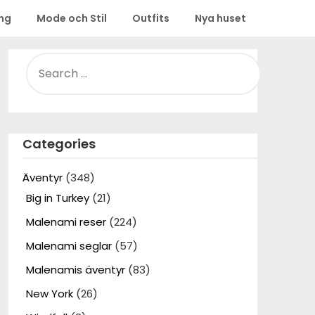
ing
Mode och Stil
Outfits
Nya huset
SEARCH
FOR:
Categories
Äventyr
(348)
Big in Turkey
(21)
Malenami reser
(224)
Malenami seglar
(57)
Malenamis äventyr
(83)
New York
(26)