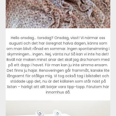
Hello onsdag… torsdag? Onsdag, visst! Vi närmar oss
augusti och det har ösregnat halva dagen, känns som
om man blivit rånad en sommar. Ingen spontansimning i
skymningen… ingen.. Nej, vänta nu! Så kan vi inte ha det!
Ikväll när maken minst anar det skall jag dra honom med
på ett dopp i havet. För man kan ju inte simma ensam.
Det finns ju hajar. Renoveringen går frammåt, kanske lite
långsamt för otåliga mig. Vi tog också tag i bilstallet och
städade upp det, nu är det källaren som står näst på
listan – härligt att allt börjar vara tipp-topp. Förutom här
innomhus då.