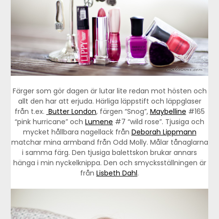
Färger som gör dagen är lutar lite redan mot hösten och
allt den har att erjuda. Härliga läppstift och läppglaser
från t.ex.
Butter London
, färgen “Snog”,
Maybelline
#165
“pink hurricane” och
Lumene
#7 “wild rose”. Tjusiga och
mycket hållbara nagellack från
Deborah Lippmann
matchar mina armband från Odd Molly. Målar tånaglarna
i samma färg. Den tjusiga balettskon brukar annars
hänga i min nyckelknippa. Den och smycksställningen är
från
Lisbeth Dahl
.