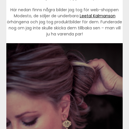
Här nedan finns några bilder jag tog för web-shoppen
Modesto, de säljer de underbara
Leetal Kalmanson
örhängena och jag tog produktbilder för dem. Funderade
nog om jag inte skulle skicka dem tillbaka sen – man vill
ju ha varenda par!