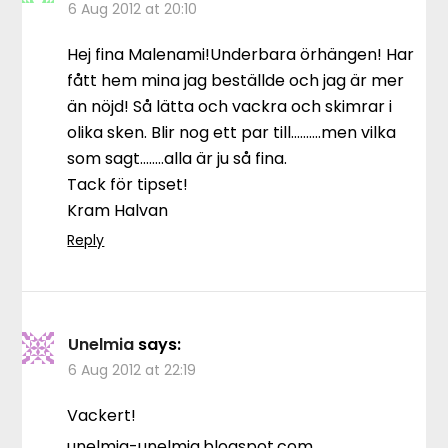
6 Aug 2012 at 20:10
Hej fina Malenami!Underbara örhängen! Har
fått hem mina jag beställde och jag är mer
än nöjd! Så lätta och vackra och skimrar i
olika sken. Blir nog ett par till……….men vilka
som sagt……..alla är ju så fina.
Tack för tipset!
Kram Halvan
Reply
Unelmia
says:
6 Aug 2012 at 22:19
Vackert!
unelmia-unelmia.blogspot.com