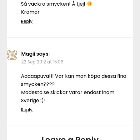
Så vackra smycken! Å tjej!
Kramar
Reply
Magii
says:
22 Sep 2012 at 15:06
Aaaaapuva!!! Var kan man köpa dessa fina
smycken????
Modesto.se skickar varor endast inom
Sverige :(!
Reply
Leave a Reply