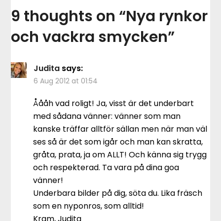
9 thoughts on “
Nya rynkor
och vackra smycken
”
Judita
says:
6 Aug 2012 at 01:54
Åååh vad roligt! Ja, visst är det underbart
med sådana vänner: vänner som man
kanske träffar alltför sällan men när man väl
ses så är det som igår och man kan skratta,
gråta, prata, ja om ALLT! Och känna sig trygg
och respekterad. Ta vara på dina goa
vänner!
Underbara bilder på dig, söta du. Lika fräsch
som en nyponros, som alltid!
Kram, Judita