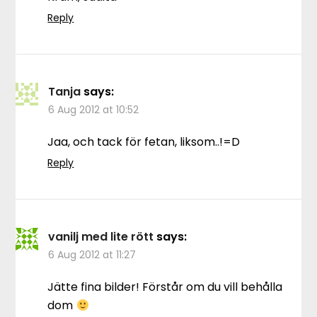
Reply
Tanja
says:
6 Aug 2012 at 10:52
Jaa, och tack för fetan, liksom..!=D
Reply
vanilj med lite rött
says:
6 Aug 2012 at 11:27
Jätte fina bilder! Förstår om du vill behålla
dom