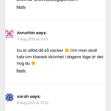
Reply
Annathin
says:
7 Aug 2012 at 11:43
Du är alltid då så vacker
Om man skall
tala om klassisk skönhet i dagens läge är det
nog du
Reply
sarah
says:
8 Aug 2012 at 10:22