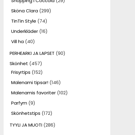
Shopping i Coccola
(29)
Sköna Clara
(299)
TinTin Style
(74)
Underkläder
(16)
Vill ha
(40)
PERHEARKI JA LAPSET
(90)
Skönhet
(457)
Frisyrtips
(152)
Malenami tipsar!
(146)
Malenamis favoriter
(102)
Parfym
(9)
Skönhetstips
(172)
TYYLI JA MUOTI
(286)