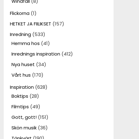
Windfall
(8)
Flickorna
(1)
HETKET JA FIILIKSET
(157)
Inredning
(533)
Hemma hos
(41)
Inrednings inspiration
(412)
Nya huset
(34)
Vårt hus
(170)
Inspiration
(628)
Boktips
(28)
Filmtips
(49)
Gott, gott!
(151)
Skön musik
(36)
Tänkvärt
(190)