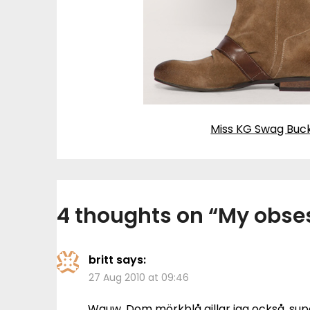
Miss KG Swag Buck
4 thoughts on “
My obse
britt
says:
27 Aug 2010 at 09:46
Wauw. Dom mörkblå gillar jag också, sup