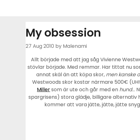
Skip
to
content
My obsession
27 Aug 2010
by Malenami
Allt började med att jag såg Vivienne West
stövlar började. Med remmar. Har tittat nu so
annat skäl än att köpa skor,
men kanske o
Westwoods skor kostar närmare 500€ (UH!).
Miller
som är ute och går med en
hund
… N
spargrisens) stora glädje, billigare alternat
kommer att vara jätte, jätte, jätte sn