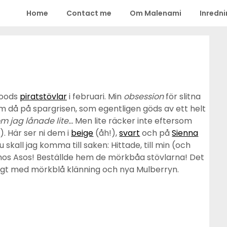
Home
Contact me
Om Malenami
Inredn
woods
piratstövlar
i februari. Min
obsession
för slitna
m då på spargrisen, som egentligen göds av ett helt
m jag lånade lite…
Men lite räcker inte eftersom
 Här ser ni dem i
beige
(åh!),
svart
och på
Sienna
u skall jag komma till saken: Hittade, till min (och
iv hos Asos! Beställde hem de mörkbåa stövlarna! Det
yggt med mörkblå klänning och nya Mulberryn.