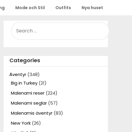
ing
Mode och Stil
Outfits
Nya huset
SEARCH
FOR:
Categories
Äventyr
(348)
Big in Turkey
(21)
Malenami reser
(224)
Malenami seglar
(57)
Malenamis äventyr
(83)
New York
(26)