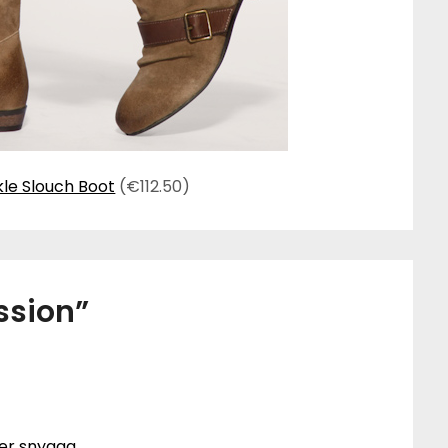
le Slouch Boot
(€112.50)
ssion
”
er snygga..