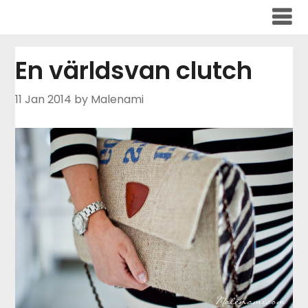
Skip
to
content
En världsvan clutch
11 Jan 2014
by Malenami