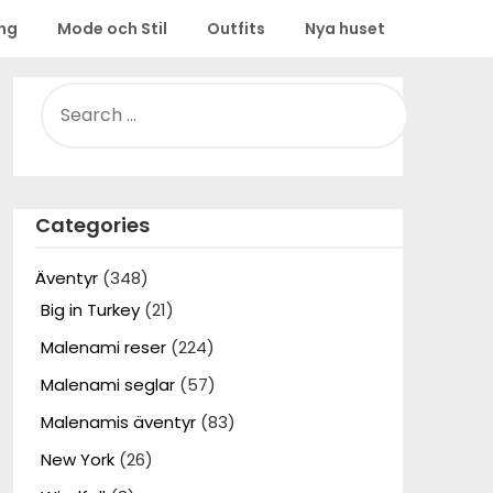
ing
Mode och Stil
Outfits
Nya huset
SEARCH
FOR:
Categories
Äventyr
(348)
Big in Turkey
(21)
Malenami reser
(224)
Malenami seglar
(57)
Malenamis äventyr
(83)
New York
(26)