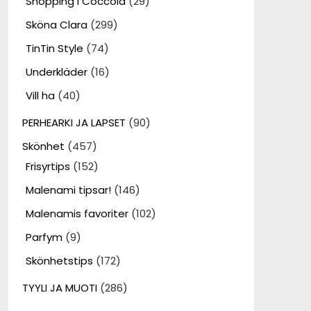
Shopping i Coccola
(29)
Sköna Clara
(299)
TinTin Style
(74)
Underkläder
(16)
Vill ha
(40)
PERHEARKI JA LAPSET
(90)
Skönhet
(457)
Frisyrtips
(152)
Malenami tipsar!
(146)
Malenamis favoriter
(102)
Parfym
(9)
Skönhetstips
(172)
TYYLI JA MUOTI
(286)