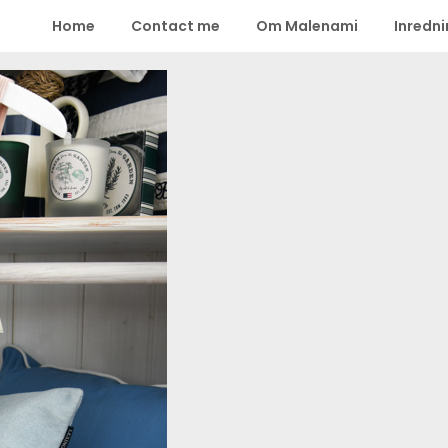
Home
Contact me
Om Malenami
Inredn