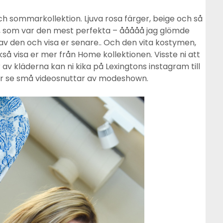
ch sommarkollektion. Ljuva rosa färger, beige och så
ige, som var den mest perfekta – ååååå jag glömde
 av den och visa er senare.. Och den vita kostymen,
också visa er mer från Home kollektionen. Visste ni att
 av kläderna kan ni kika på Lexingtons instagram till
får se små videosnuttar av modeshown.