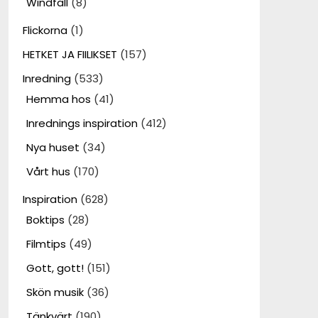
Windfall
(8)
Flickorna
(1)
HETKET JA FIILIKSET
(157)
Inredning
(533)
Hemma hos
(41)
Inrednings inspiration
(412)
Nya huset
(34)
Vårt hus
(170)
Inspiration
(628)
Boktips
(28)
Filmtips
(49)
Gott, gott!
(151)
Skön musik
(36)
Tänkvärt
(190)