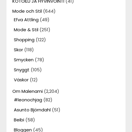
KOTOILU JA HYVINVOINTI
(41)
Mode och Stil
(644)
Efva Attling
(49)
Mode & Stil
(251)
Shopping
(122)
Skor
(118)
Smycken
(78)
Snyggt
(105)
Väskor
(12)
Om Malenami
(2,204)
#leonochjag
(82)
Asunto Björndahl
(51)
Beibi
(58)
Bloggen
(45)