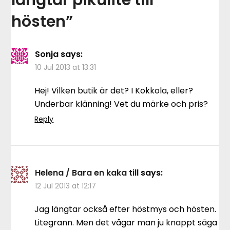
längtar pikulite till
hösten
”
Sonja
says:
10 Jul 2013 at 13:31
Hej! Vilken butik är det? I Kokkola, eller?
Underbar klänning! Vet du märke och pris?
Reply
Helena / Bara en kaka till
says:
12 Jul 2013 at 12:17
Jag längtar också efter höstmys och hösten.
Litegrann. Men det vågar man ju knappt säga