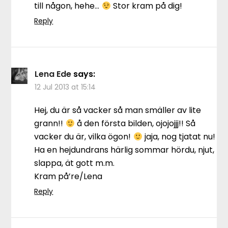
till någon, hehe…
Stor kram på dig!
Reply
Lena Ede
says:
12 Jul 2013 at 15:14
Hej, du är så vacker så man smäller av lite
grann!!
å den första bilden, ojojojjj!! Så
vacker du är, vilka ögon!
jaja, nog tjatat nu!
Ha en hejdundrans härlig sommar hördu, njut,
slappa, ät gott m.m.
Kram på’re/Lena
Reply