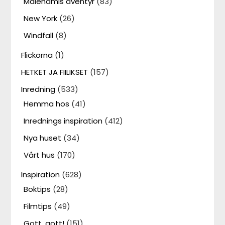
Malenamis äventyr
(83)
New York
(26)
Windfall
(8)
Flickorna
(1)
HETKET JA FIILIKSET
(157)
Inredning
(533)
Hemma hos
(41)
Inrednings inspiration
(412)
Nya huset
(34)
Vårt hus
(170)
Inspiration
(628)
Boktips
(28)
Filmtips
(49)
Gott, gott!
(151)