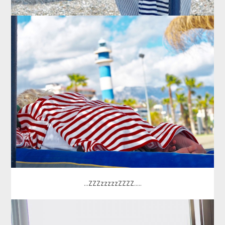
…ZZZzzzzzZZZZ…..