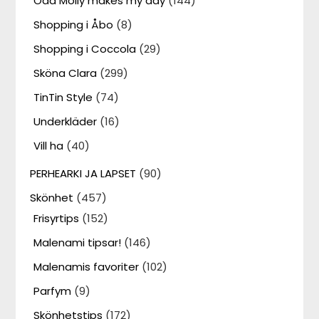
Odd Molly makes my day
(144)
Shopping i Åbo
(8)
Shopping i Coccola
(29)
Sköna Clara
(299)
TinTin Style
(74)
Underkläder
(16)
Vill ha
(40)
PERHEARKI JA LAPSET
(90)
Skönhet
(457)
Frisyrtips
(152)
Malenami tipsar!
(146)
Malenamis favoriter
(102)
Parfym
(9)
Skönhetstips
(172)