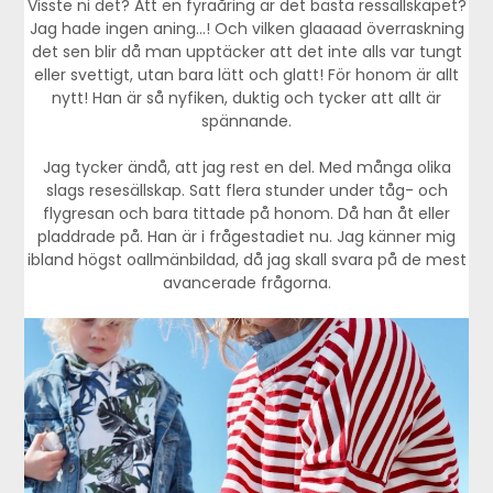
Visste ni det? Att en fyraåring är det bästa ressällskapet?
Jag hade ingen aning…! Och vilken glaaaad överraskning
det sen blir då man upptäcker att det inte alls var tungt
eller svettigt, utan bara lätt och glatt! För honom är allt
nytt! Han är så nyfiken, duktig och tycker att allt är
spännande.
Jag tycker ändå, att jag rest en del. Med många olika
slags resesällskap. Satt flera stunder under tåg- och
flygresan och bara tittade på honom. Då han åt eller
pladdrade på. Han är i frågestadiet nu. Jag känner mig
ibland högst oallmänbildad, då jag skall svara på de mest
avancerade frågorna.