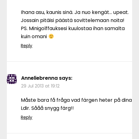
Ihana asu, kaunis sinä. Ja nuo kengät… upeat.
Jossain pitäisi päästä sovittelemaan noita!
PS. Minigolffauksesi kuulostaa ihan samalta
kuin omani
Reply
Anneliebrenna
says:
29 Jul 2013 at 19:12
Måste bara få fråga vad färgen heter på dina
Ldir. Sååå snygg färg!!
Reply