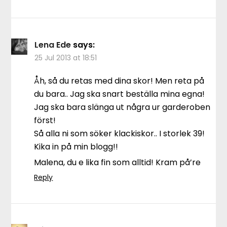
Lena Ede
says:
25 Jul 2013 at 18:51
Åh, så du retas med dina skor! Men reta på
du bara.. Jag ska snart beställa mina egna!
Jag ska bara slänga ut några ur garderoben
först!
Så alla ni som söker klackiskor.. I storlek 39!
Kika in på min blogg!!
Malena, du e lika fin som alltid! Kram på’re
Reply