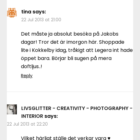
tina
says:
22 Jul 2013 at 21:00
Det måste ja absolut besöka på Jakobs
dagar! Tror det är imorgon här. Shoppade
lite i Kokkelby idag, tråkigt att Legera int hade
öppet bara. Börjar bli sugen på mera
doftljus..!
Reply
LIVSGLITTER - CREATIVITY - PHOTOGRAPHY -
INTERIOR
says:
22 Jul 2013 at 22:20
Vilket härligt ställe det verkar vara ♥