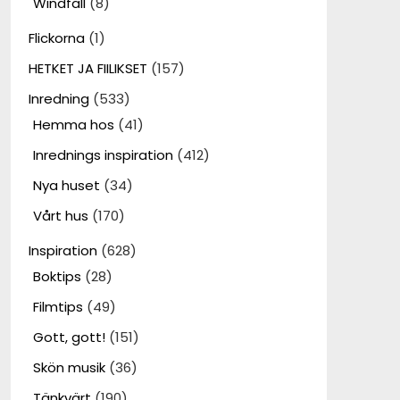
Windfall
(8)
Flickorna
(1)
HETKET JA FIILIKSET
(157)
Inredning
(533)
Hemma hos
(41)
Inrednings inspiration
(412)
Nya huset
(34)
Vårt hus
(170)
Inspiration
(628)
Boktips
(28)
Filmtips
(49)
Gott, gott!
(151)
Skön musik
(36)
Tänkvärt
(190)