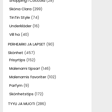
Shopping i Coccola
(29)
Sköna Clara
(299)
TinTin Style
(74)
Underkläder
(16)
Vill ha
(40)
PERHEARKI JA LAPSET
(90)
Skönhet
(457)
Frisyrtips
(152)
Malenami tipsar!
(146)
Malenamis favoriter
(102)
Parfym
(9)
Skönhetstips
(172)
TYYLI JA MUOTI
(286)