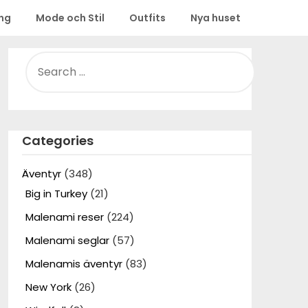
ing
Mode och Stil
Outfits
Nya huset
SEARCH
FOR:
Categories
Äventyr
(348)
Big in Turkey
(21)
Malenami reser
(224)
Malenami seglar
(57)
Malenamis äventyr
(83)
New York
(26)