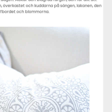
n, överkastet och kuddarna på sängen, lakanen, den
offbordet och blommorna.