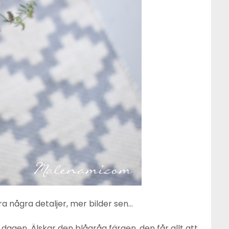
ara några detaljer, mer bilder sen…
dagen. Älskar den blågråa färgen, den får allt att