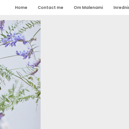
Home
Contact me
Om Malenami
Inredn