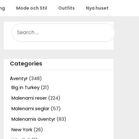
ing
Mode och Stil
Outfits
Nya huset
SEARCH
FOR:
Categories
Äventyr
(348)
Big in Turkey
(21)
Malenami reser
(224)
Malenami seglar
(57)
Malenamis äventyr
(83)
New York
(26)