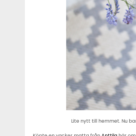
Lite nytt till hemmet. Nu b
Köpte en vacker matta från
Anttila
här om 