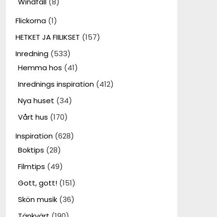
Windfall
(8)
Flickorna
(1)
HETKET JA FIILIKSET
(157)
Inredning
(533)
Hemma hos
(41)
Inrednings inspiration
(412)
Nya huset
(34)
Vårt hus
(170)
Inspiration
(628)
Boktips
(28)
Filmtips
(49)
Gott, gott!
(151)
Skön musik
(36)
Tänkvärt
(190)