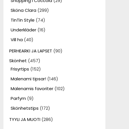
Shopping i Coccola
(29)
Sköna Clara
(299)
TinTin Style
(74)
Underkläder
(16)
Vill ha
(40)
PERHEARKI JA LAPSET
(90)
Skönhet
(457)
Frisyrtips
(152)
Malenami tipsar!
(146)
Malenamis favoriter
(102)
Parfym
(9)
Skönhetstips
(172)
TYYLI JA MUOTI
(286)