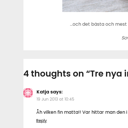
…och det bästa och mest 
So
4 thoughts on “
Tre nya 
Katja
says:
19 Jun 2013 at 10:45
Åh vilken fin matta!! Var hittar man den
Reply