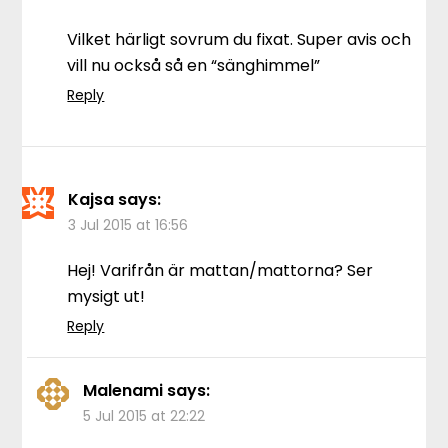
Vilket härligt sovrum du fixat. Super avis och
vill nu också så en “sänghimmel”
Reply
Kajsa
says:
3 Jul 2015 at 16:56
Hej! Varifrån är mattan/mattorna? Ser
mysigt ut!
Reply
Malenami
says:
5 Jul 2015 at 22:22