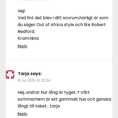
Hej!
Vad fint det blev i ditt sovrum,härligt är som
du säger Out of Africa style och lite Robert
Redford.
Kram:Nina
Reply
Tarja
says:
8 Jul 2015 at 22:34
Hej, undrar hur lång är tyget..? Vårt
sommarhem är ett gammalt hus och ganska
långt till taket… tarja
Reply