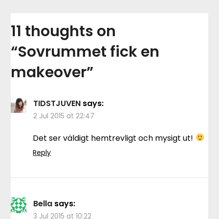
11 thoughts on
“
Sovrummet fick en
makeover
”
TIDSTJUVEN
says:
2 Jul 2015 at 22:47
Det ser väldigt hemtrevligt och mysigt ut!
Reply
Bella
says:
3 Jul 2015 at 10:22