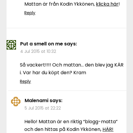
Mattan är från Kodin Ykkönen,
klicka här
!
Reply
Put a smell on me
says:
4 Jul 2015 at 10:32
Så vackert!!!! Och mattan… den blev jag KÄR
i. Var har du köpt den? Kram
Reply
Malenami
says:
5 Jul 2015 at 22:22
Hello! Mattan är en riktig “blogg-matta”
och den hittas på Kodin Ykkönen,
HÄR!