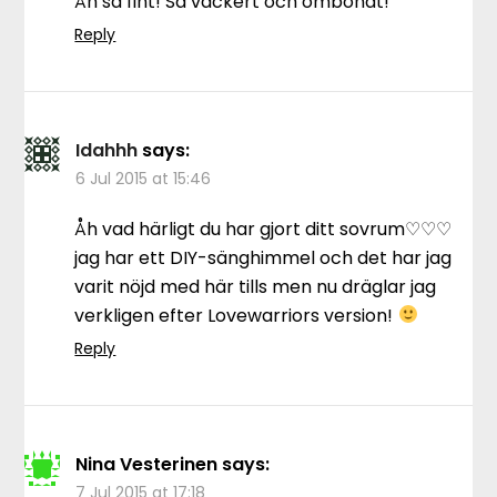
Åh så fint! Så vackert och ombonat!
Reply
Idahhh
says:
6 Jul 2015 at 15:46
Åh vad härligt du har gjort ditt sovrum♡♡♡
jag har ett DIY-sänghimmel och det har jag
varit nöjd med här tills men nu dräglar jag
verkligen efter Lovewarriors version!
Reply
Nina Vesterinen
says:
7 Jul 2015 at 17:18