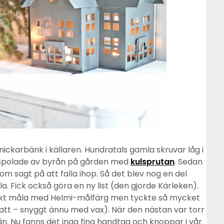
 snickarbänk i källaren. Hundratals gamla skruvar låg i
. Spolade av byrån på gården med
kulsprutan
. Sedan
 som sagt på att falla ihop. Så det blev nog en del
la. Fick också göra en ny list (den gjorde Kärleken).
änkt måla med Helmi-målfärg men tyckte så mycket
tt – snyggt ännu med vax). När den nästan var torr
n. Nu fanns det inga fina handtag och knoppar i vår