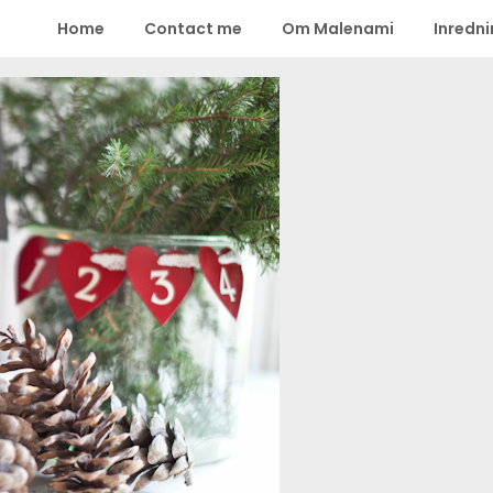
Home
Contact me
Om Malenami
Inredn