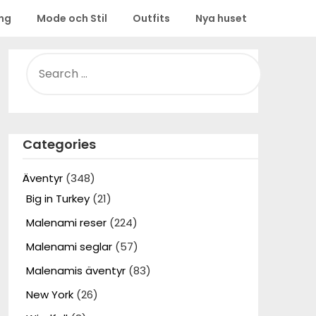
ing
Mode och Stil
Outfits
Nya huset
SEARCH
FOR:
Categories
Äventyr
(348)
Big in Turkey
(21)
Malenami reser
(224)
Malenami seglar
(57)
Malenamis äventyr
(83)
New York
(26)