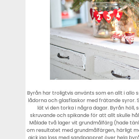
Byrån har troligtvis använts som en allt i allo
lådorna och glasflaskor med frätande syror
lät vi den torka i några dagar. Byrån höll,
skruvande och spikande för att allt skulle hål
Målade två lager vit grundmålfärg (hade t
om resultatet med grundmålfärgen, härligt ma
gick jag loss med sandpappret över hela byrå