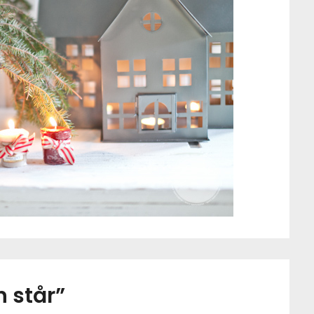
n står
”