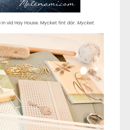
a in vid Hay House. Mycket fint där.
Mycket.