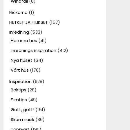
Windfall
(8)
Flickorna
(1)
HETKET JA FIILIKSET
(157)
Inredning
(533)
Hemma hos
(41)
Inrednings inspiration
(412)
Nya huset
(34)
Vårt hus
(170)
Inspiration
(628)
Boktips
(28)
Filmtips
(49)
Gott, gott!
(151)
Skön musik
(36)
Tänkvärt
(190)