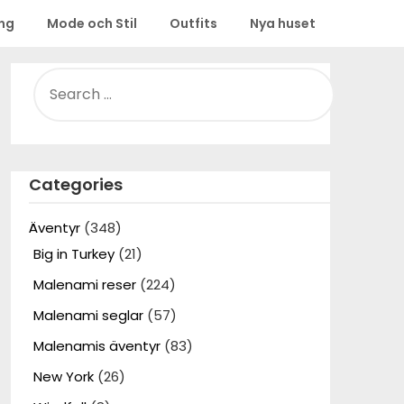
ing
Mode och Stil
Outfits
Nya huset
SEARCH
FOR:
Categories
Äventyr
(348)
Big in Turkey
(21)
Malenami reser
(224)
Malenami seglar
(57)
Malenamis äventyr
(83)
New York
(26)