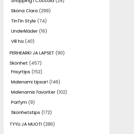
Shopping i Coccola
(29)
Sköna Clara
(299)
TinTin Style
(74)
Underkläder
(16)
Vill ha
(40)
PERHEARKI JA LAPSET
(90)
Skönhet
(457)
Frisyrtips
(152)
Malenami tipsar!
(146)
Malenamis favoriter
(102)
Parfym
(9)
Skönhetstips
(172)
TYYLI JA MUOTI
(286)