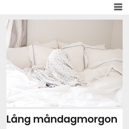
Skip
to
content
Lång måndagmorgon