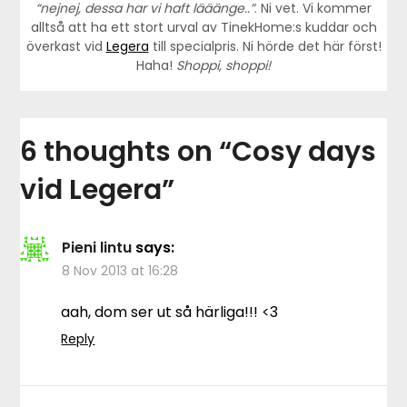
“nejnej, dessa har vi haft lääänge..”
. Ni vet. Vi kommer
alltså att ha ett stort urval av TinekHome:s kuddar och
överkast vid
Legera
till specialpris. Ni hörde det här först!
Haha!
Shoppi, shoppi!
6 thoughts on “
Cosy days
vid Legera
”
Pieni lintu
says:
8 Nov 2013 at 16:28
aah, dom ser ut så härliga!!! <3
Reply