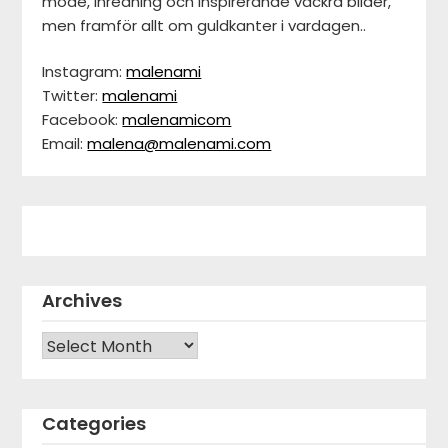
mode, inredning och inspirerande vackra bilder,
men framför allt om guldkanter i vardagen..
Instagram:
malenami
Twitter:
malenami
Facebook:
malenamicom
Email:
malena@malenami.com
Archives
Archives
Categories