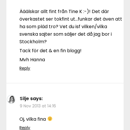
Ääälskar allt fint från Tine K :-)! Det där
överkastet ser tokfint ut…funkar det även att
ha som pläd tro? Vet du isf vilken/vilka
svenska sajter som säljer det då jag bor i
Stockholm?
Tack för det & en fin blogg!
Mvh Hanna
Reply
Silje
says:
9 Nov 2013 at 14:16
Oj, vilka fina
Reply