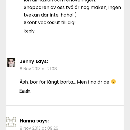
Shopparen av oss två är nog maken, ingen
tvekan där inte, haha!:)
Skönt veckoslut till dig!
Reply
Jenny
says:
8 Nov 2013 at 21:08
Äsh, bor för långt borta… Men fina är de
Reply
Hanna
says:
9 Nov 2013 at 09:26