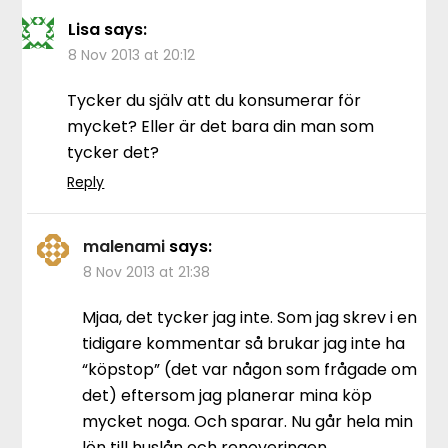
Lisa
says:
8 Nov 2013 at 20:12
Tycker du själv att du konsumerar för
mycket? Eller är det bara din man som
tycker det?
Reply
malenami
says:
8 Nov 2013 at 21:38
Mjaa, det tycker jag inte. Som jag skrev i en
tidigare kommentar så brukar jag inte ha
“köpstop” (det var någon som frågade om
det) eftersom jag planerar mina köp
mycket noga. Och sparar. Nu går hela min
lön till huslån och renoveringen.