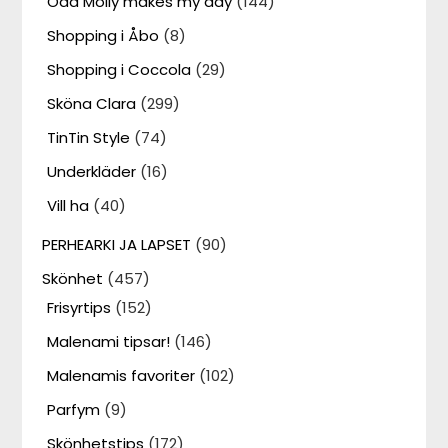
Odd Molly makes my day
(144)
Shopping i Åbo
(8)
Shopping i Coccola
(29)
Sköna Clara
(299)
TinTin Style
(74)
Underkläder
(16)
Vill ha
(40)
PERHEARKI JA LAPSET
(90)
Skönhet
(457)
Frisyrtips
(152)
Malenami tipsar!
(146)
Malenamis favoriter
(102)
Parfym
(9)
Skönhetstips
(172)