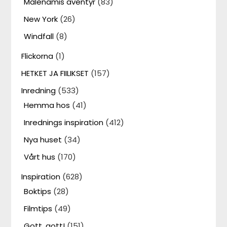
Malenamis äventyr
(83)
New York
(26)
Windfall
(8)
Flickorna
(1)
HETKET JA FIILIKSET
(157)
Inredning
(533)
Hemma hos
(41)
Inrednings inspiration
(412)
Nya huset
(34)
Vårt hus
(170)
Inspiration
(628)
Boktips
(28)
Filmtips
(49)
Gott, gott!
(151)