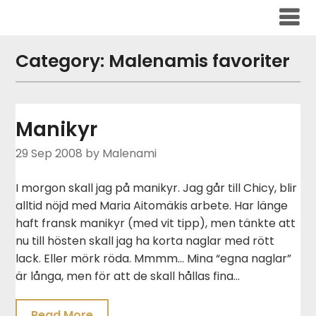
Skip
to
content
Category:
Malenamis favoriter
Manikyr
29 Sep 2008
by Malenami
I morgon skall jag på manikyr. Jag går till Chicy, blir
alltid nöjd med Maria Aitomäkis arbete. Har länge
haft fransk manikyr (med vit tipp), men tänkte att
nu till hösten skall jag ha korta naglar med rött
lack. Eller mörk röda. Mmmm… Mina “egna naglar”
är långa, men för att de skall hållas fina…
Read More