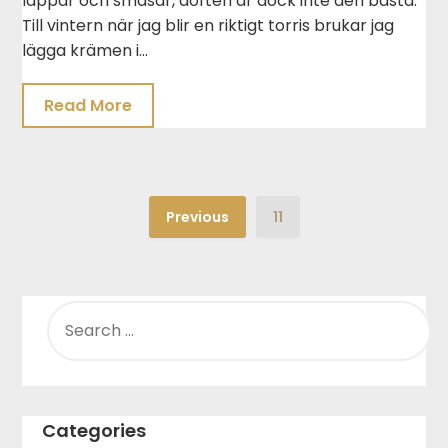
läppar och småsår, doften är dock inte den bästa.
Till vintern när jag blir en riktigt torris brukar jag
lägga krämen i…
Read More
Previous
11
SEARCH
FOR:
Categories