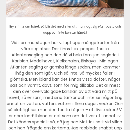
Bry er inte om håret, så blir det med efter att man lagt sig efter bastu och
dopp och inte borstar håret;)
Vid sommarstugan har vi lagt upp många kartor från
våra seglatser. Där finns t.ex. pappas första
Atlantensegling och den då vi hela familjen seglade i
Karibien. Medelhavet, Kielkanalen, Biskaya… Min egen
Atlanten segling är ganska länge sedan, men kommer
ihåg den som igår. Och så inte. Så mycket faller i
glömska. Men ibland kan det finnas vissa dofter, något
salt och varmt, dovt, som för mig tillbaka. Det är mest
den över överväldigade känslan av att vara mitt på
havet, så ensam, med sina tankar och inte se någonting
annat än vatten, vatten, vatten i flera dagar, veckor. Och
så plötsligt ser man den första fågeln – ett livstecken! Vi
är nära land! Ibland är det som om det var ett annat liv.
Det kändes speciellt så, då jag och Mattias satt vid villan
och han frågade om kartorna. Jag rabblade snabbt upp