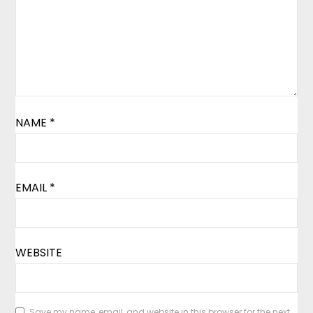
NAME
*
EMAIL
*
WEBSITE
Save my name, email, and website in this browser for the next