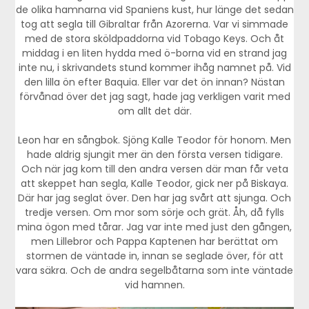
de olika hamnarna vid Spaniens kust, hur länge det sedan
tog att segla till Gibraltar från Azorerna. Var vi simmade
med de stora sköldpaddorna vid Tobago Keys. Och åt
middag i en liten hydda med ö-borna vid en strand jag
inte nu, i skrivandets stund kommer ihåg namnet på. Vid
den lilla ön efter Baquia. Eller var det ön innan? Nästan
förvånad över det jag sagt, hade jag verkligen varit med
om allt det där.
Leon har en sångbok. Sjöng Kalle Teodor för honom. Men
hade aldrig sjungit mer än den första versen tidigare.
Och när jag kom till den andra versen där man får veta
att skeppet han segla, Kalle Teodor, gick ner på Biskaya.
Där har jag seglat över. Den har jag svårt att sjunga. Och
tredje versen. Om mor som sörje och grät. Åh, då fylls
mina ögon med tårar. Jag var inte med just den gången,
men Lillebror och Pappa Kaptenen har berättat om
stormen de väntade in, innan se seglade över, för att
vara säkra. Och de andra segelbåtarna som inte väntade
vid hamnen.