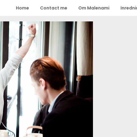
Home
Contact me
Om Malenami
Inredn