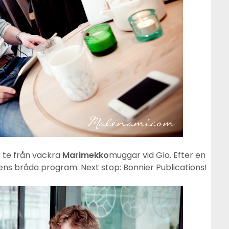
r te från vackra
Marimekko
muggar vid Glo. Efter en
ens bråda program. Next stop: Bonnier Publications!