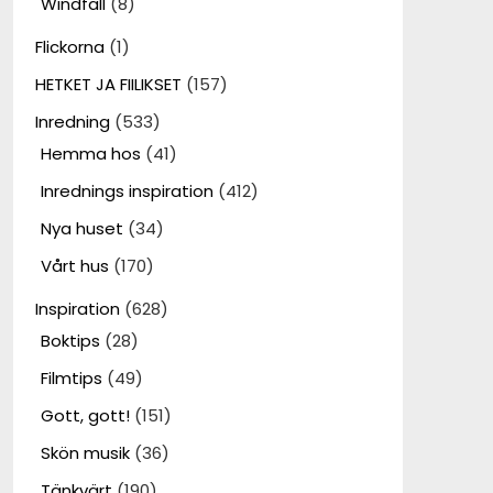
Windfall
(8)
Flickorna
(1)
HETKET JA FIILIKSET
(157)
Inredning
(533)
Hemma hos
(41)
Inrednings inspiration
(412)
Nya huset
(34)
Vårt hus
(170)
Inspiration
(628)
Boktips
(28)
Filmtips
(49)
Gott, gott!
(151)
Skön musik
(36)
Tänkvärt
(190)