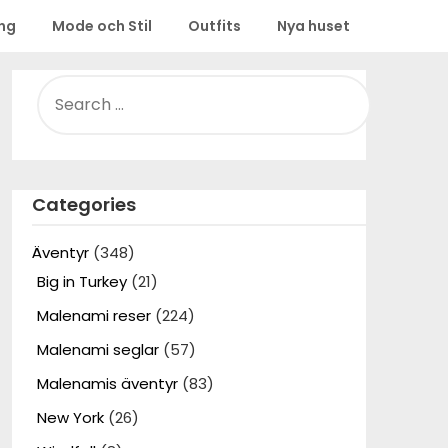
ing
Mode och Stil
Outfits
Nya huset
SEARCH
FOR:
Categories
Äventyr
(348)
Big in Turkey
(21)
Malenami reser
(224)
Malenami seglar
(57)
Malenamis äventyr
(83)
New York
(26)