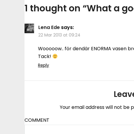
1 thought on “
What a go
Lena Ede
says:
22 Mar 2013 at 09:24
Wooooow.. för dendär ENORMA vasen brevid 
Tack!
Reply
Leav
Your email address will not be p
COMMENT