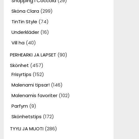
Shopping i Coccola
(29)
Sköna Clara
(299)
TinTin Style
(74)
Underkläder
(16)
Vill ha
(40)
PERHEARKI JA LAPSET
(90)
Skönhet
(457)
Frisyrtips
(152)
Malenami tipsar!
(146)
Malenamis favoriter
(102)
Parfym
(9)
Skönhetstips
(172)
TYYLI JA MUOTI
(286)