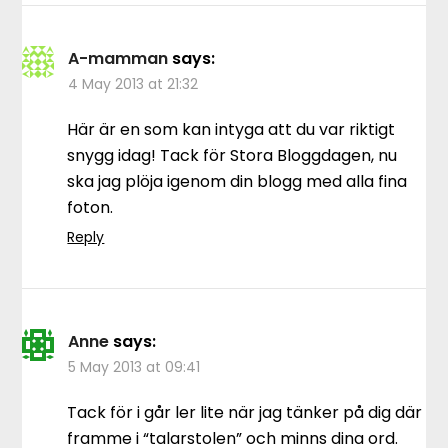
A-mamman
says:
4 May 2013 at 21:32
Här är en som kan intyga att du var riktigt
snygg idag! Tack för Stora Bloggdagen, nu
ska jag plöja igenom din blogg med alla fina
foton.
Reply
Anne
says:
5 May 2013 at 09:41
Tack för i går ler lite när jag tänker på dig där
framme i “talarstolen” och minns dina ord.