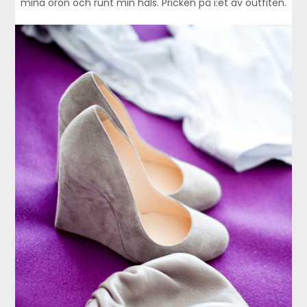
mina öron och runt min hals. Pricken på i:et av outfiten.