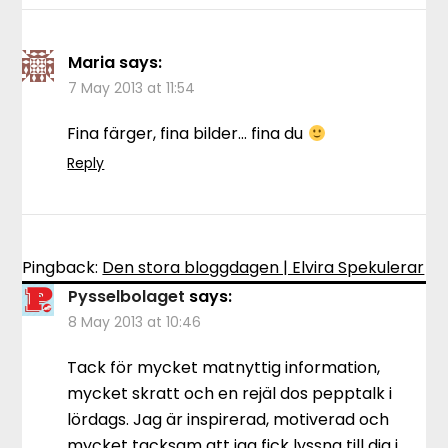
Maria
says:
7 May 2013 at 11:54
Fina färger, fina bilder… fina du
Reply
Pingback:
Den stora bloggdagen | Elvira Spekulerar
Pysselbolaget
says:
8 May 2013 at 10:46
Tack för mycket matnyttig information,
mycket skratt och en rejäl dos pepptalk i
lördags. Jag är inspirerad, motiverad och
mycket tacksam att jag fick lyssna till dig i