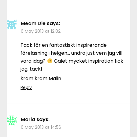
Meam Die
says:
6 May 2013 at 12:02
Tack för en fantastiskt inspirerande
föreläsning i helgen… undra just vem jag vill
vara idag?
Galet mycket inspiration fick
jag, tack!
kram kram Malin
Reply
Maria
says:
6 May 2013 at 14:56