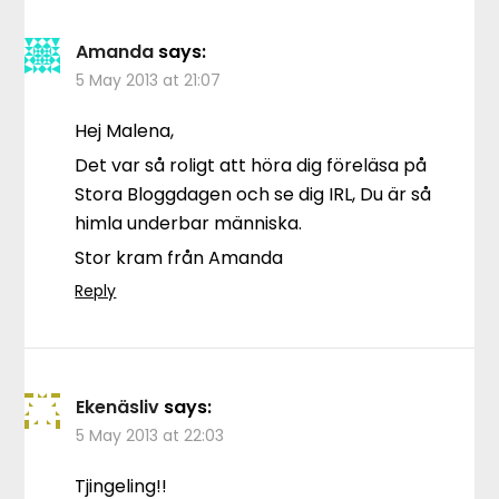
Amanda
says:
5 May 2013 at 21:07
Hej Malena,
Det var så roligt att höra dig föreläsa på
Stora Bloggdagen och se dig IRL, Du är så
himla underbar människa.
Stor kram från Amanda
Reply
Ekenäsliv
says:
5 May 2013 at 22:03
Tjingeling!!