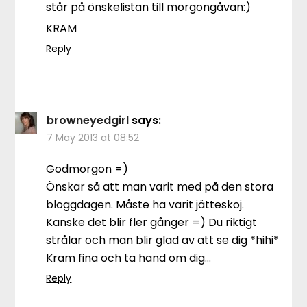
står på önskelistan till morgongåvan:)
KRAM
Reply
browneyedgirl
says:
7 May 2013 at 08:52
Godmorgon =)
Önskar så att man varit med på den stora
bloggdagen. Måste ha varit jätteskoj.
Kanske det blir fler gånger =) Du riktigt
strålar och man blir glad av att se dig *hihi*
Kram fina och ta hand om dig…
Reply