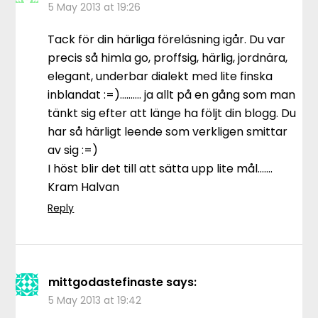
5 May 2013 at 19:26
Tack för din härliga föreläsning igår. Du var
precis så himla go, proffsig, härlig, jordnära,
elegant, underbar dialekt med lite finska
inblandat :=)………. ja allt på en gång som man
tänkt sig efter att länge ha följt din blogg. Du
har så härligt leende som verkligen smittar
av sig :=)
I höst blir det till att sätta upp lite mål…….
Kram Halvan
Reply
mittgodastefinaste
says:
5 May 2013 at 19:42