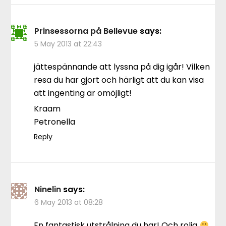
Prinsessorna på Bellevue
says:
5 May 2013 at 22:43
jättespännande att lyssna på dig igår! Vilken
resa du har gjort och härligt att du kan visa
att ingenting är omöjligt!
Kraam
Petronella
Reply
Ninelin
says:
6 May 2013 at 08:28
En fantastisk utstrålning du har! Och rolig