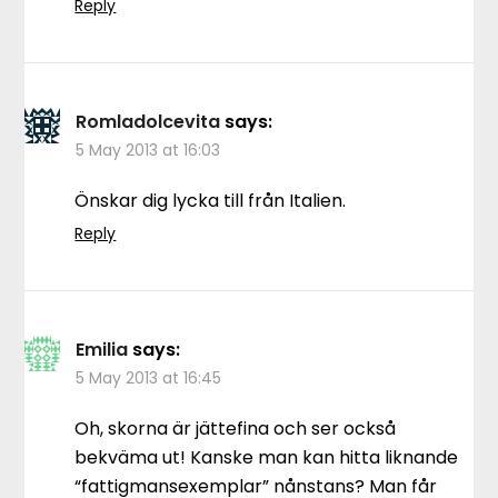
Reply
Romladolcevita
says:
5 May 2013 at 16:03
Önskar dig lycka till från Italien.
Reply
Emilia
says:
5 May 2013 at 16:45
Oh, skorna är jättefina och ser också
bekväma ut! Kanske man kan hitta liknande
“fattigmansexemplar” nånstans? Man får