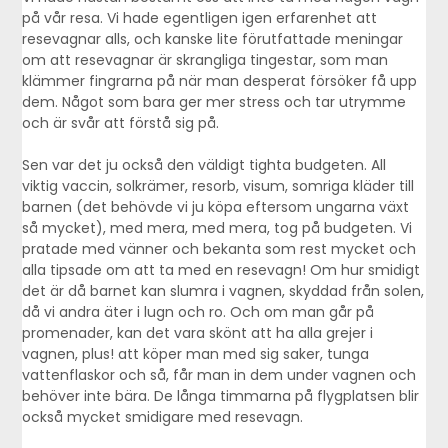
på vår resa. Vi hade egentligen igen erfarenhet att
resevagnar alls, och kanske lite förutfattade meningar
om att resevagnar är skrangliga tingestar, som man
klämmer fingrarna på när man desperat försöker få upp
dem. Något som bara ger mer stress och tar utrymme
och är svår att förstå sig på.
Sen var det ju också den väldigt tighta budgeten. All
viktig vaccin, solkrämer, resorb, visum, somriga kläder till
barnen (det behövde vi ju köpa eftersom ungarna växt
så mycket), med mera, med mera, tog på budgeten. Vi
pratade med vänner och bekanta som rest mycket och
alla tipsade om att ta med en resevagn! Om hur smidigt
det är då barnet kan slumra i vagnen, skyddad från solen,
då vi andra äter i lugn och ro. Och om man går på
promenader, kan det vara skönt att ha alla grejer i
vagnen, plus! att köper man med sig saker, tunga
vattenflaskor och så, får man in dem under vagnen och
behöver inte bära. De långa timmarna på flygplatsen blir
också mycket smidigare med resevagn.