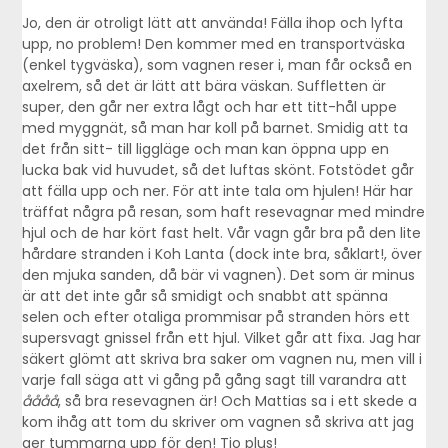
Jo, den är otroligt lätt att använda! Fälla ihop och lyfta
upp, no problem! Den kommer med en transportväska
(enkel tygväska), som vagnen reser i, man får också en
axelrem, så det är lätt att bära väskan. Suffletten är
super, den går ner extra lågt och har ett titt-hål uppe
med myggnät, så man har koll på barnet. Smidig att ta
det från sitt- till liggläge och man kan öppna upp en
lucka bak vid huvudet, så det luftas skönt. Fotstödet går
att fälla upp och ner. För att inte tala om hjulen! Här har
träffat några på resan, som haft resevagnar med mindre
hjul och de har kört fast helt. Vår vagn går bra på den lite
hårdare stranden i Koh Lanta (dock inte bra, såklart!, över
den mjuka sanden, då bär vi vagnen). Det som är minus
är att det inte går så smidigt och snabbt att spänna
selen och efter otaliga prommisar på stranden hörs ett
supersvagt gnissel från ett hjul. Vilket går att fixa. Jag har
säkert glömt att skriva bra saker om vagnen nu, men vill i
varje fall säga att vi gång på gång sagt till varandra att
åååå
, så bra resevagnen är! Och Mattias sa i ett skede a
kom ihåg att tom du skriver om vagnen så skriva att jag
ger tummarna upp för den! Tio plus!