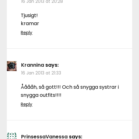
16 Jan 2013 at 20:28
Tjusigt!
kramar
Reply
Krannina
says:
16 Jan 2013 at 21:33
Ååååh, så gott!!! Och så snygga systrar i
snygga outfits!!!!
Reply
PrinsessaVanessa
says: