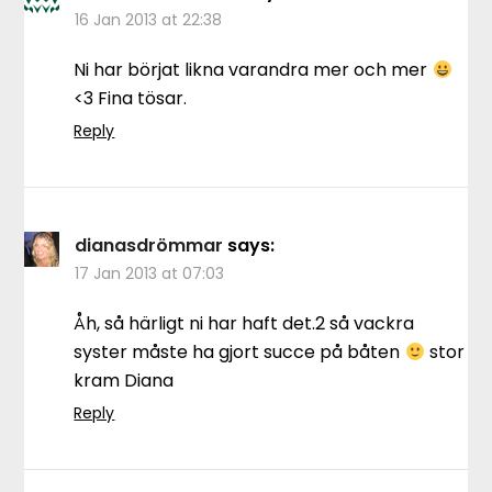
16 Jan 2013 at 22:38
Ni har börjat likna varandra mer och mer
<3 Fina tösar.
Reply
dianasdrömmar
says:
17 Jan 2013 at 07:03
Åh, så härligt ni har haft det.2 så vackra
syster måste ha gjort succe på båten
stor
kram Diana
Reply