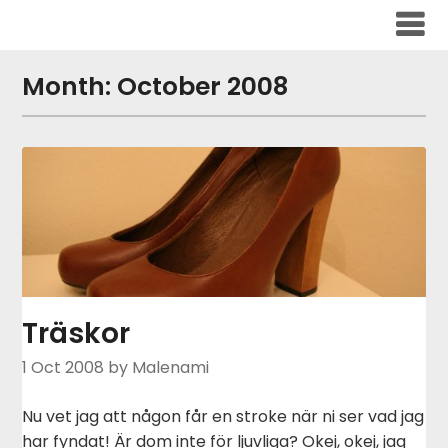
Skip
to
content
Month:
October 2008
Träskor
1 Oct 2008
by Malenami
Nu vet jag att någon får en stroke när ni ser vad jag
har fyndat! Är dom inte för ljuvliga? Okej, okej, jag